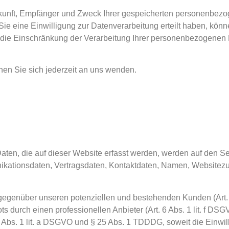
erkunft, Empfänger und Zweck Ihrer gespeicherten personenbez
 eine Einwilligung zur Datenverarbeitung erteilt haben, können
ie Einschränkung der Verarbeitung Ihrer personenbezogenen D
en Sie sich jederzeit an uns wenden.
en, die auf dieser Website erfasst werden, werden auf den Ser
kationsdaten, Vertragsdaten, Kontaktdaten, Namen, Websitezugr
gegenüber unseren potenziellen und bestehenden Kunden (Art. 6
ts durch einen professionellen Anbieter (Art. 6 Abs. 1 lit. f D
 6 Abs. 1 lit. a DSGVO und § 25 Abs. 1 TDDDG, soweit die Einwi