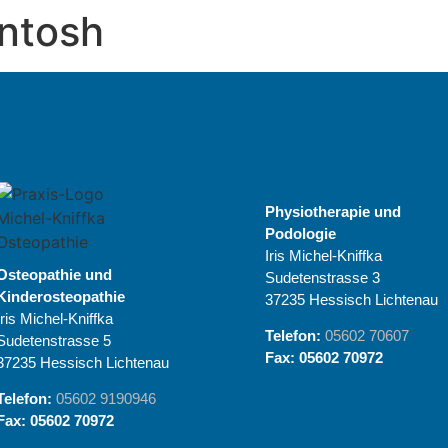
ntosh
Physiotherapie und
Podologie
Iris Michel-Kniffka
Osteopathie und
Sudetenstrasse 3
Kinderosteopathie
37235 Hessisch Lichtenau
Iris Michel-Kniffka
Telefon:
05602 70607
Sudetenstrasse 5
Fax: 05602 70972
37235 Hessisch Lichtenau
Telefon:
05602 9190946
Fax: 05602 70972