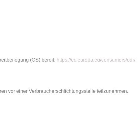
reitbeilegung (OS) bereit:
https://ec.europa.eu/consumers/odr/
.
ahren vor einer Verbraucherschlichtungsstelle teilzunehmen.