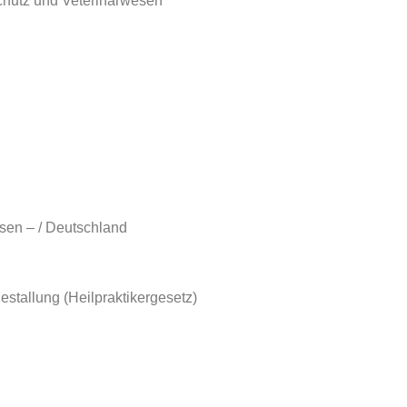
chutz und Veterinärwesen
sen – / Deutschland
stallung (Heilpraktikergesetz)