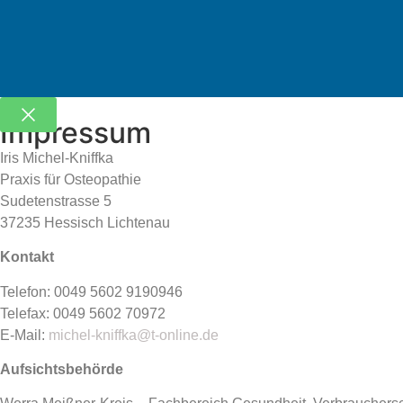
Impressum
Iris Michel-Kniffka
Praxis für Osteopathie
Sudetenstrasse 5
37235 Hessisch Lichtenau
Kontakt
Telefon: 0049 5602 9190946
Telefax: 0049 5602 70972
E-Mail:
michel-kniffka@t-online.de
Aufsichtsbehörde